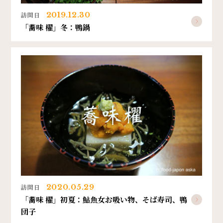
訪問日
2019.12.30
「蕎味 櫂」冬：鴨鍋
訪問日
2020.05.29
「蕎味 櫂」初夏：鮎魚女お吸い物、そば寿司、鴨
団子