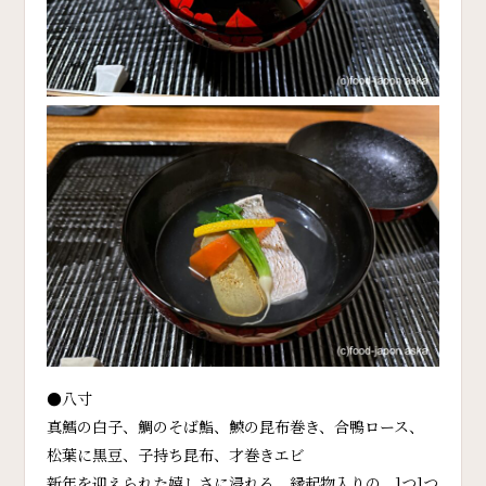
●八寸
真鱈の白子、鯛のそば鮨、鰊の昆布巻き、合鴨ロース、
松葉に黒豆、子持ち昆布、才巻きエビ
新年を迎えられた嬉しさに浸れる、縁起物入りの、1つ1つ