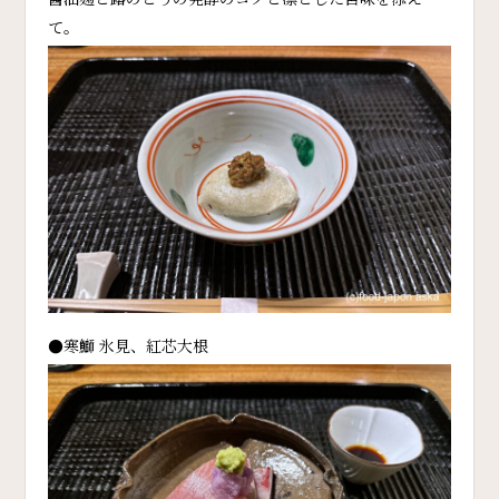
て。
●寒鰤 氷見、紅芯大根