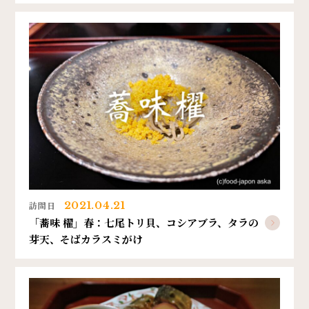
訪問日
2021.04.21
「蕎味 櫂」春：七尾トリ貝、コシアブラ、タラの
芽天、そばカラスミがけ