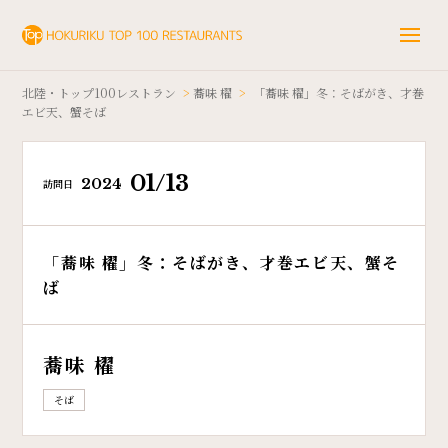
北陸・トップ100レストラン
>
蕎味 櫂
>
「蕎味 櫂」冬：そばがき、才巻
エビ天、蟹そば
01/13
2024
訪問日
「蕎味 櫂」冬：そばがき、才巻エビ天、蟹そ
ば
蕎味 櫂
そば