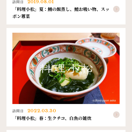
訪問日
2019.08.01
「料理小松」夏：鰻の飯蒸し、鱧お吸い物、スッ
ポン蓴菜
訪問日
2022.03.30
「料理小松」春：生クチコ、白魚の雑炊