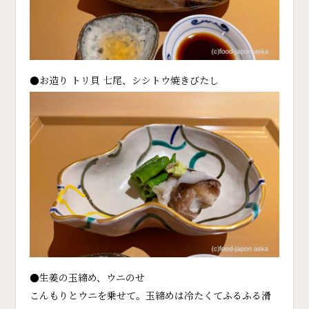
●お造り トリ貝 七尾、シシトウ焼きびたし
●生姜の玉締め、ウニのせ
こんもりとウニを乗せて。玉締めは冷たくてふるふる滑