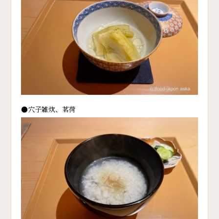
●穴子雑炊、茗荷