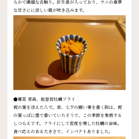
らかで繊細な舌触り。針生姜が入っており、ウニの重厚
な甘さにに涼しい風が吹き込みます。
●蓴菜 青森、能登岩牡蠣フライ
梶の葉を添えた八寸。昔、七夕の願い事を書く際は、梶
の葉っぱに墨で書いていたそうで、この季節を象徴する
しつらえです。フライにして密度を増した牡蠣の旨味。
食べ応えのある大きさで、インパクトありました。