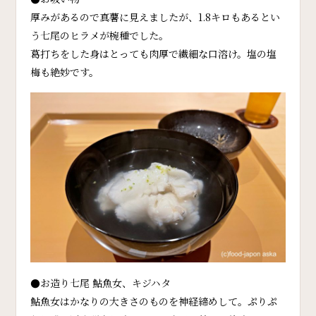
厚みがあるので真薯に見えましたが、1.8キロもあるとい
う七尾のヒラメが椀種でした。
葛打ちをした身はとっても肉厚で繊細な口溶け。塩の塩
梅も絶妙です。
●お造り七尾 鮎魚女、キジハタ
鮎魚女はかなりの大きさのものを神経締めして。ぷりぷ