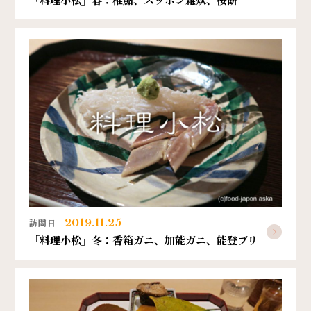
訪問日
2019.11.25
「料理小松」冬：香箱ガニ、加能ガニ、能登ブリ