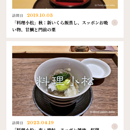
訪問日
2019.10.03
「料理小松」秋：新いくら飯蒸し、スッポンお吸
い物、甘鯛と門前の栗
訪問日
2023.04.19
「料理小松」春：稚鮎、スッポン雑炊、桜餅