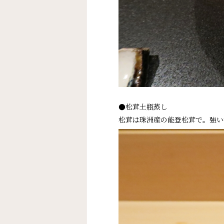
●松茸土瓶蒸し
松茸は珠洲産の能登松茸で。強い