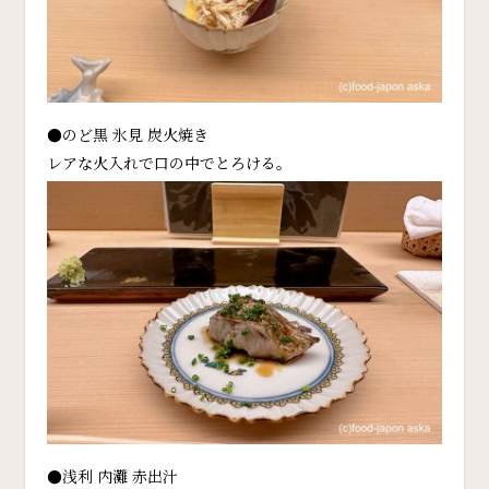
●のど黒 氷見 炭火焼き
レアな火入れで口の中でとろける。
●浅利 内灘 赤出汁