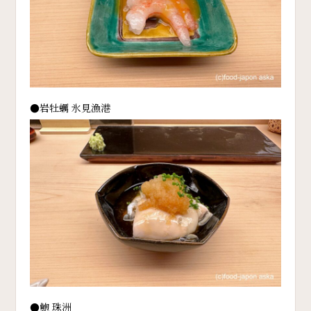
●岩牡蠣 氷見漁港
●鮑 珠洲