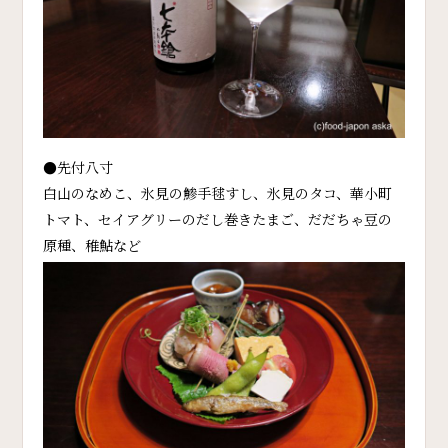
●先付八寸
白山のなめこ、氷見の鯵手毬すし、氷見のタコ、華小町
トマト、セイアグリーのだし巻きたまご、だだちゃ豆の
原種、稚鮎など