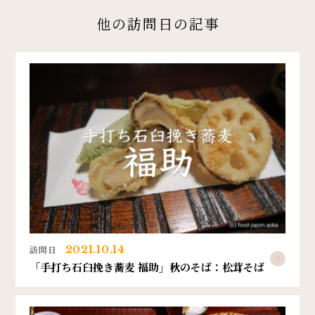
他の訪問日の記事
訪問日
2021.10.14
「手打ち石臼挽き蕎麦 福助」秋のそば：松茸そば