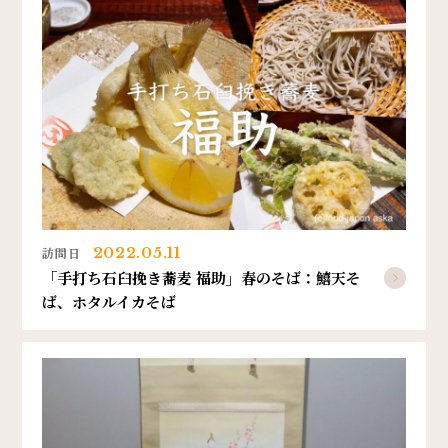
訪問日
2022.05.11
「手打ち石臼挽き蕎麦 福助」春のそば：鱚天そ
ば、ホタルイカそば