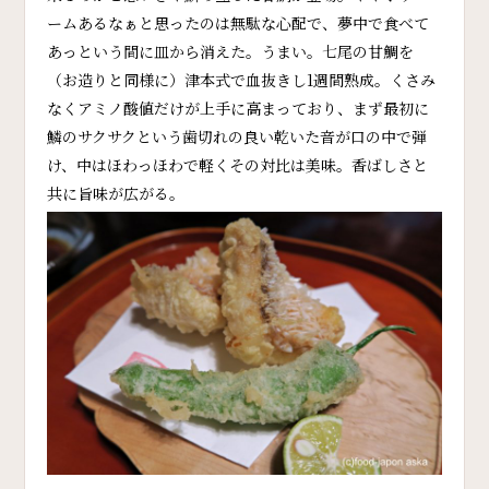
ームあるなぁと思ったのは無駄な心配で、夢中で食べて
あっという間に皿から消えた。うまい。七尾の甘鯛を
（お造りと同様に）津本式で血抜きし1週間熟成。くさみ
なくアミノ酸値だけが上手に高まっており、まず最初に
鱗のサクサクという歯切れの良い乾いた音が口の中で弾
け、中はほわっほわで軽くその対比は美味。香ばしさと
共に旨味が広がる。