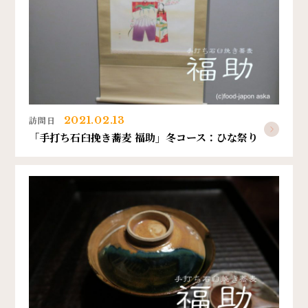
訪問日
2021.02.13
「手打ち石臼挽き蕎麦 福助」冬コース：ひな祭り